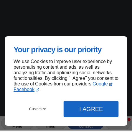
Fabrication et usinage de pièces de
précision
Your privacy is our priority
Le goût de la perfection à travers plus de 35
We use Cookies to improve user experience by
années de savoir-faire
personalising content and ads, as well as
analyzing traffic and optimizing social networks
Entreprise spécialisée en mécanique
functionalities. By clicking "I Agree" you consent to
industrielle, en usinage et filetage roulé
the use of Cookies from our providers
Google
Facebook
.
depuis 1995 à Troyes
Contactez-nous
09 70 35 03 25
I AGREE
Customize
Menu
Infos
Contact